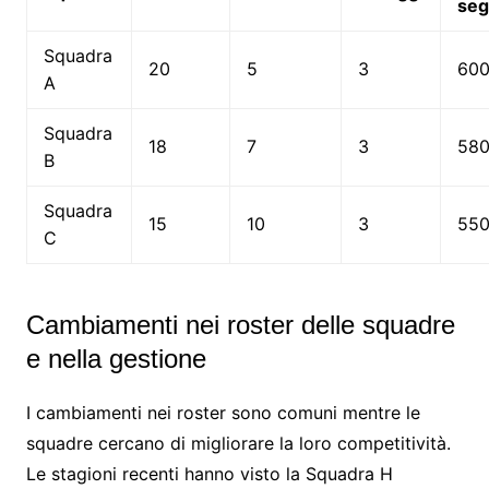
seg
Squadra
20
5
3
60
A
Squadra
18
7
3
58
B
Squadra
15
10
3
55
C
Cambiamenti nei roster delle squadre
e nella gestione
I cambiamenti nei roster sono comuni mentre le
squadre cercano di migliorare la loro competitività.
Le stagioni recenti hanno visto la Squadra H