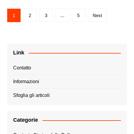
Posts
1
2
3
…
5
Next
pagination
Link
Contatto
Informazioni
Sfoglia gli articoli
Categorie