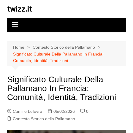
Skip
twizz.it
to
content
Home
Contesto Storico della Pallamano
Significato Culturale Della Pallamano In Francia:
Comunità, Identità, Tradizioni
Significato Culturale Della
Pallamano In Francia:
Comunità, Identità, Tradizioni
Camille Lefevre
05/02/2026
0
Contesto Storico della Pallamano