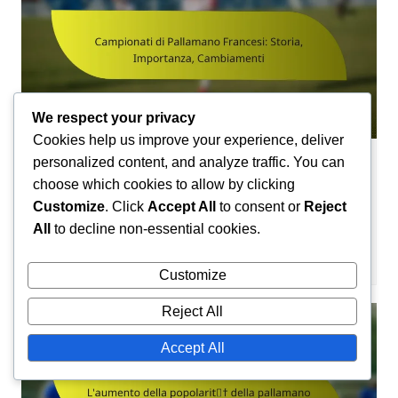
We respect your privacy
Cookies help us improve your experience, deliver
personalized content, and analyze traffic. You can
Contesto Storico della Pallamano
choose which cookies to allow by clicking
Campionati di Pallamano Francesi:
Customize
. Click
Accept All
to consent or
Reject
Storia, Importanza, Cambiamenti
All
to decline non-essential cookies.
Camille Lefevre
23/01/2026
0
Customize
Reject All
Accept All