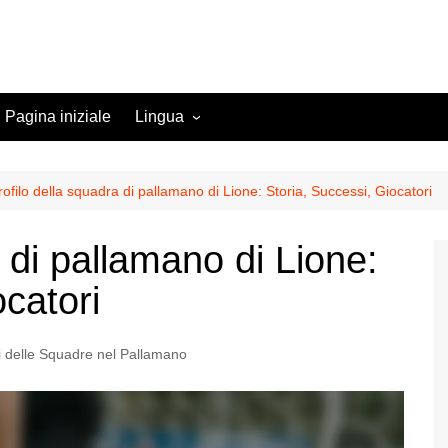
Pagina iniziale
Lingua
English (US)
English (GB)
rofilo della squadra di pallamano di Lione: Storia, Successi, Giocatori
English (CA)
 di pallamano di Lione:
Spanish (ES)
ocatori
Spanish (MX)
French (FR)
li delle Squadre nel Pallamano
German (DE)
German (AT)
German (CH)