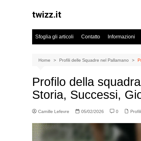
Skip
to
twizz.it
content
Sfoglia gli articoli
Contatto
Informazioni
Home
Profili delle Squadre nel Pallamano
P
Profilo della squadra
Storia, Successi, Gi
Camille Lefevre
05/02/2026
0
Profi