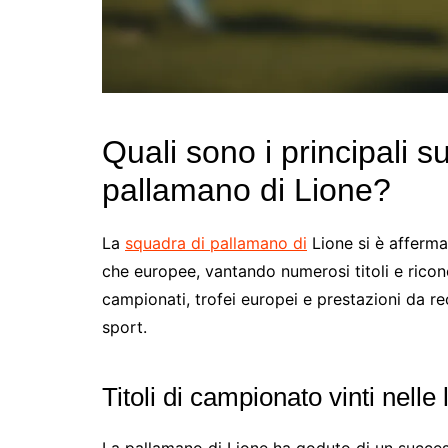
Quali sono i principali s
pallamano di Lione?
La
squadra di pallamano di
Lione si è afferma
che europee, vantando numerosi titoli e ricono
campionati, trofei europei e prestazioni da r
sport.
Titoli di campionato vinti nelle
La pallamano di Lione ha goduto di un successo