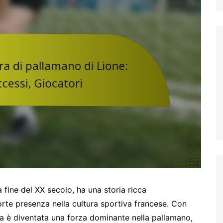
Italian (IT)
Japanese (JP)
Polish (PL)
Dutch (NL)
Swedish (SE)
Danish (DK)
Norwegian (NO)
Finnish (FI)
Czech (CZ)
Romanian (RO)
Portuguese (PT)
Greek (GR)
 fine del XX secolo, ha una storia ricca
Bulgarian (BG)
forte presenza nella cultura sportiva francese. Con
dra è diventata una forza dominante nella pallamano,
Latvian (LV)